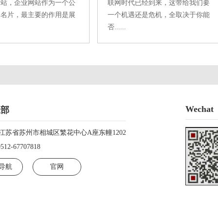
网站，企业网站作为一个公
联网时代已经到来，这带给我们要
络名片，最主要的作用是展
一个机遇还是危机，全取决于你能
否......
Wechat
总部
江苏省苏州市相城区繁花中心A座东幢1202
0512-67707818
导航
官网