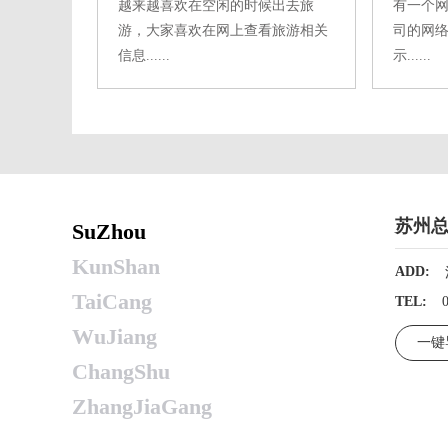
越来越喜欢在空闲的时候出去旅
有一个
游，大家喜欢在网上查看旅游相关
司的网
信息......
示......
苏州
SuZhou
KunShan
ADD:
TaiCang
TEL:
WuJiang
一键
ChangShu
ZhangJiaGang